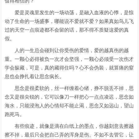
值得相信的？
爱是灵魂里发生的一场动荡，是融入血液的心悸，是惊
动了生命的一场盛事，哪能说不爱就不爱？如果真如鸟儿飞
过的天空一点痕迹都不会留的话，那不得不质疑这爱的真
假。
人的一生总会碰到让你受伤的爱情，爱的越真伤的越
重。一颗心必得被负一次才会坚强，一颗心必须受一次伤才
学会躲藏，可是，真的藏得住吗？心不会伪装，就算痛的窒
息也会挣扎着让思念疯长。
思念是很柔软的，丝一样缠着心绪，挣不脱丢不掉，思
念又是很尖锐的，它可以像刀一样把心一点点凌迟，思念如
海水，只能浸泡人的心情却不能止渴，思念又如远山，望山
跑死马。
有些痕迹，就像是滴在白纸上的墨点，你越刻意去擦越
擦不掉，最后只会把自己弄的浑身是伤。不如不去管它，让