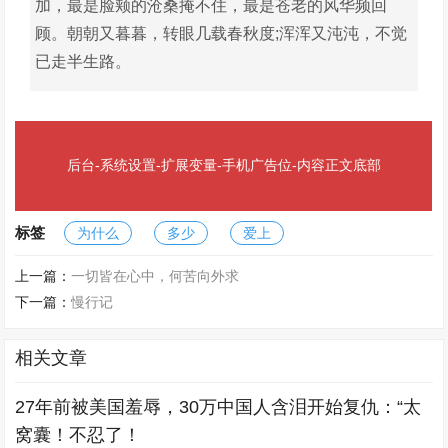
加，最是脸颊的沧桑掩不住，最是苍老的风华频回
顾。朝朝又暮暮，转眼几载春秋度;浑浑又沌沌，不觉
已走半生路。
后台-系统设置-扩展变量-手机广告位-内容正文底部
标签
为什么
多少
爱上
上一篇：
一切皆在心中，何苦向外求
下一篇：
慢行记
相关文章
27年前被美国羞辱，30万中国人含泪开始复仇：“太
窝囊！不忍了！