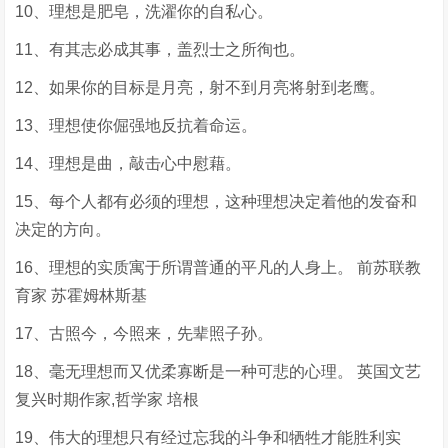
10、理想是肥皂，洗濯你的自私心。
11、有其志必成其事，盖烈士之所徇也。
12、如果你的目标是月亮，射不到月亮将射到老鹰。
13、理想使你倔强地反抗着命运。
14、理想是曲，敲击心中慰藉。
15、每个人都有必须的理想，这种理想决定着他的发奋和
决定的方向。
16、理想的实质寓于所谓普通的平凡的人身上。 前苏联教
育家 苏霍姆林斯基
17、古照今，今照来，先辈照子孙。
18、毫无理想而又优柔寡断是一种可悲的心理。 英国文艺
复兴时期作家,哲学家 培根
19、伟大的理想只有经过忘我的斗争和牺牲才能胜利实