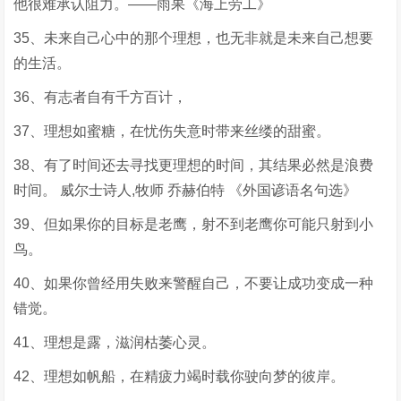
他很难承认阻力。——雨果《海上劳工》
35、未来自己心中的那个理想，也无非就是未来自己想要
的生活。
36、有志者自有千方百计，
37、理想如蜜糖，在忧伤失意时带来丝缕的甜蜜。
38、有了时间还去寻找更理想的时间，其结果必然是浪费
时间。 威尔士诗人,牧师 乔赫伯特 《外国谚语名句选》
39、但如果你的目标是老鹰，射不到老鹰你可能只射到小
鸟。
40、如果你曾经用失败来警醒自己，不要让成功变成一种
错觉。
41、理想是露，滋润枯萎心灵。
42、理想如帆船，在精疲力竭时载你驶向梦的彼岸。