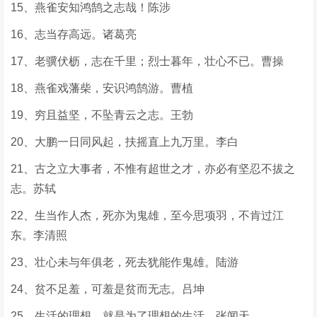
15、燕雀安知鸿鹄之志哉！陈涉
16、志当存高远。诸葛亮
17、老骥伏枥，志在千里；烈士暮年，壮心不已。曹操
18、燕雀戏藩柴，安识鸿鹄游。曹植
19、穷且益坚，不坠青云之志。王勃
20、大鹏一日同风起，扶摇直上九万里。李白
21、古之立大事者，不惟有超世之才，亦必有坚忍不拔之
志。苏轼
22、生当作人杰，死亦为鬼雄，至今思项羽，不肯过江
东。李清照
23、壮心未与年俱老，死去犹能作鬼雄。陆游
24、贫不足羞，可羞是贫而无志。吕坤
25、生活的理想，就是为了理想的生活。张闻天