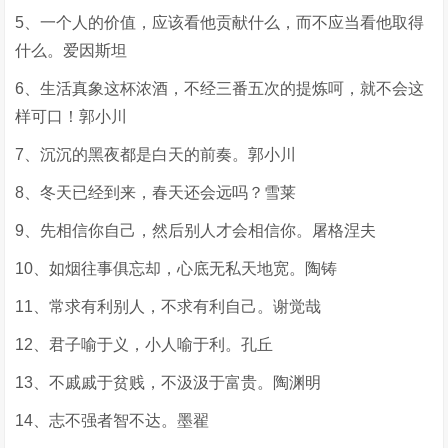
5、一个人的价值，应该看他贡献什么，而不应当看他取得
什么。爱因斯坦
6、生活真象这杯浓酒，不经三番五次的提炼呵，就不会这
样可口！郭小川
7、沉沉的黑夜都是白天的前奏。郭小川
8、冬天已经到来，春天还会远吗？雪莱
9、先相信你自己，然后别人才会相信你。屠格涅夫
10、如烟往事俱忘却，心底无私天地宽。陶铸
11、常求有利别人，不求有利自己。谢觉哉
12、君子喻于义，小人喻于利。孔丘
13、不戚戚于贫贱，不汲汲于富贵。陶渊明
14、志不强者智不达。墨翟