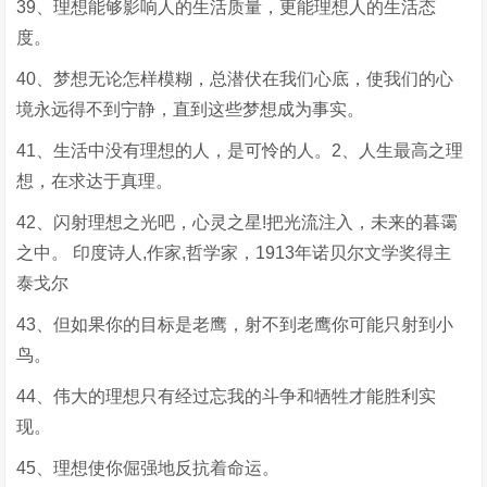
39、理想能够影响人的生活质量，更能理想人的生活态
度。
40、梦想无论怎样模糊，总潜伏在我们心底，使我们的心
境永远得不到宁静，直到这些梦想成为事实。
41、生活中没有理想的人，是可怜的人。2、人生最高之理
想，在求达于真理。
42、闪射理想之光吧，心灵之星!把光流注入，未来的暮霭
之中。 印度诗人,作家,哲学家，1913年诺贝尔文学奖得主
泰戈尔
43、但如果你的目标是老鹰，射不到老鹰你可能只射到小
鸟。
44、伟大的理想只有经过忘我的斗争和牺牲才能胜利实
现。
45、理想使你倔强地反抗着命运。