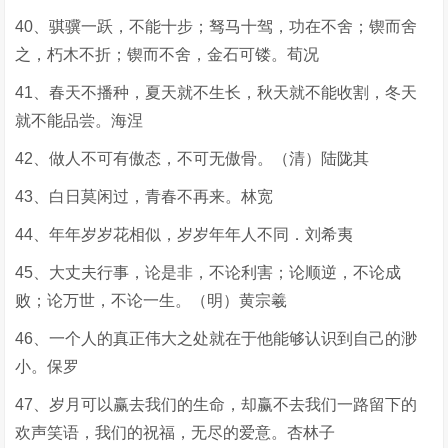
40、骐骥一跃，不能十步；驽马十驾，功在不舍；锲而舍
之，朽木不折；锲而不舍，金石可镂。荀况
41、春天不播种，夏天就不生长，秋天就不能收割，冬天
就不能品尝。海涅
42、做人不可有傲态，不可无傲骨。（清）陆陇其
43、白日莫闲过，青春不再来。林宽
44、年年岁岁花相似，岁岁年年人不同．刘希夷
45、大丈夫行事，论是非，不论利害；论顺逆，不论成
败；论万世，不论一生。（明）黄宗羲
46、一个人的真正伟大之处就在于他能够认识到自己的渺
小。保罗
47、岁月可以赢去我们的生命，却赢不去我们一路留下的
欢声笑语，我们的祝福，无尽的爱意。杏林子