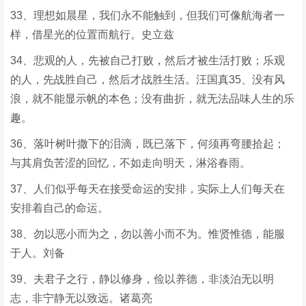
33、理想如晨星，我们永不能触到，但我们可像航海者一
样，借星光的位置而航行。史立兹
34、悲观的人，先被自己打败，然后才被生活打败；乐观
的人，先战胜自己，然后才战胜生活。汪国真35、没有风
浪，就不能显示帆的本色；没有曲折，就无法品味人生的乐
趣。
36、落叶树叶撒下的泪滴，既已落下，何须再弯腰拾起；
与其肩负苦涩的回忆，不如走向明天，淋浴春雨。
37、人们似乎每天在接受命运的安排，实际上人们每天在
安排着自己的命运。
38、勿以恶小而为之，勿以善小而不为。惟贤惟德，能服
于人。刘备
39、夫君子之行，静以修身，俭以养德，非淡泊无以明
志，非宁静无以致远。诸葛亮