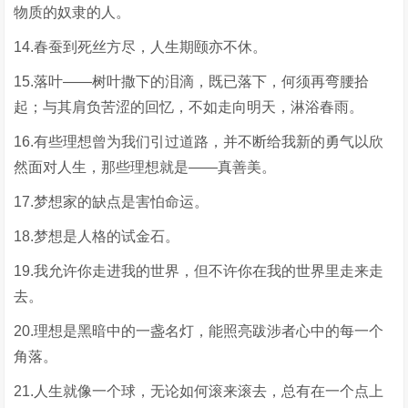
物质的奴隶的人。
14.春蚕到死丝方尽，人生期颐亦不休。
15.落叶——树叶撒下的泪滴，既已落下，何须再弯腰拾
起；与其肩负苦涩的回忆，不如走向明天，淋浴春雨。
16.有些理想曾为我们引过道路，并不断给我新的勇气以欣
然面对人生，那些理想就是——真善美。
17.梦想家的缺点是害怕命运。
18.梦想是人格的试金石。
19.我允许你走进我的世界，但不许你在我的世界里走来走
去。
20.理想是黑暗中的一盏名灯，能照亮跋涉者心中的每一个
角落。
21.人生就像一个球，无论如何滚来滚去，总有在一个点上