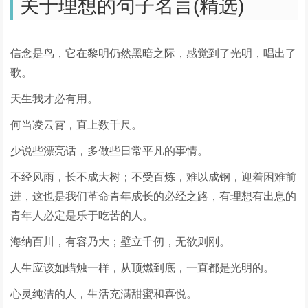
关于理想的句子名言(精选)
信念是鸟，它在黎明仍然黑暗之际，感觉到了光明，唱出了
歌。
天生我才必有用。
何当凌云霄，直上数千尺。
少说些漂亮话，多做些日常平凡的事情。
不经风雨，长不成大树；不受百炼，难以成钢，迎着困难前
进，这也是我们革命青年成长的必经之路，有理想有出息的
青年人必定是乐于吃苦的人。
海纳百川，有容乃大；壁立千仞，无欲则刚。
人生应该如蜡烛一样，从顶燃到底，一直都是光明的。
心灵纯洁的人，生活充满甜蜜和喜悦。