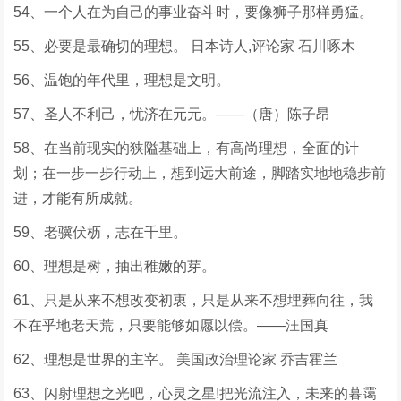
54、一个人在为自己的事业奋斗时，要像狮子那样勇猛。
55、必要是最确切的理想。 日本诗人,评论家 石川啄木
56、温饱的年代里，理想是文明。
57、圣人不利己，忧济在元元。——（唐）陈子昂
58、在当前现实的狭隘基础上，有高尚理想，全面的计
划；在一步一步行动上，想到远大前途，脚踏实地地稳步前
进，才能有所成就。
59、老骥伏枥，志在千里。
60、理想是树，抽出稚嫩的芽。
61、只是从来不想改变初衷，只是从来不想埋葬向往，我
不在乎地老天荒，只要能够如愿以偿。——汪国真
62、理想是世界的主宰。 美国政治理论家 乔吉霍兰
63、闪射理想之光吧，心灵之星!把光流注入，未来的暮霭