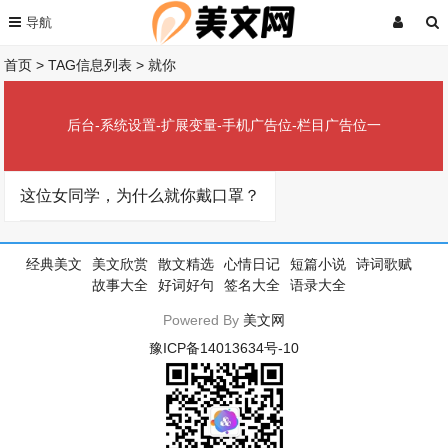
首页
> TAG信息列表 > 就你
后台-系统设置-扩展变量-手机广告位-栏目广告位一
这位女同学，为什么就你戴口罩？
经典美文
美文欣赏
散文精选
心情日记
短篇小说
诗词歌赋
故事大全
好词好句
签名大全
语录大全
Powered By
美文网
豫ICP备14013634号-10