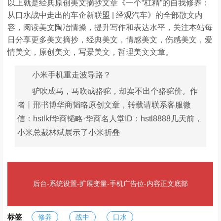
以上就是经典原创美文摘抄文章《一个“杠精”的自我修养：
从口水战中走出的车企新联盟 | 经观汽车》的全部散文内
容，阅读美文陶冶情操，提升写作和表达水平，关注本站每
日分享更多美文摘抄，经典美文，情感美文，伤感美文，爱
情美文，原创美文，写景美文，哲理美文文章。
小米手机重走波导路？
驴吹成马，马吹成骆驼，却卖不出个骆驼价。作
者丨邢书博华商韬略原创文章，转载请联系客服微
信：hstlkf华商韬略·华商名人堂ID：hstl8888几天前，
小米总裁林斌展示了小米折叠
后台-系统设置-扩展变量-手机广告位-内容正文底部
标签
修养
战中
口水