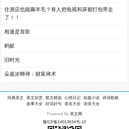
住酒店也能薅羊毛？有人把电视和床都打包带走
了！！
相逢是首歌
蚂蚁
旧时光
朵嘉浓蝉禅：财富禅术
经典美文
美文欣赏
散文精选
心情日记
短篇小说
诗词歌赋
故事大全
好词好句
签名大全
语录大全
Powered By
美文网
豫ICP备14013634号-10