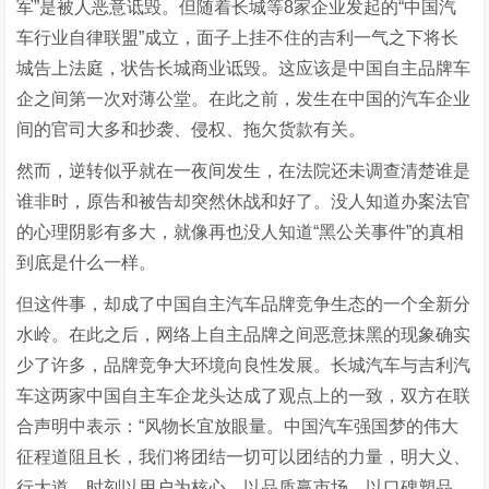
军”是被人恶意诋毁。但随着长城等8家企业发起的“中国汽
车行业自律联盟”成立，面子上挂不住的吉利一气之下将长
城告上法庭，状告长城商业诋毁。这应该是中国自主品牌车
企之间第一次对薄公堂。在此之前，发生在中国的汽车企业
间的官司大多和抄袭、侵权、拖欠货款有关。
然而，逆转似乎就在一夜间发生，在法院还未调查清楚谁是
谁非时，原告和被告却突然休战和好了。没人知道办案法官
的心理阴影有多大，就像再也没人知道“黑公关事件”的真相
到底是什么一样。
但这件事，却成了中国自主汽车品牌竞争生态的一个全新分
水岭。在此之后，网络上自主品牌之间恶意抹黑的现象确实
少了许多，品牌竞争大环境向良性发展。长城汽车与吉利汽
车这两家中国自主车企龙头达成了观点上的一致，双方在联
合声明中表示：“风物长宜放眼量。中国汽车强国梦的伟大
征程道阻且长，我们将团结一切可以团结的力量，明大义、
行大道。时刻以用户为核心，以品质赢市场，以口碑塑品