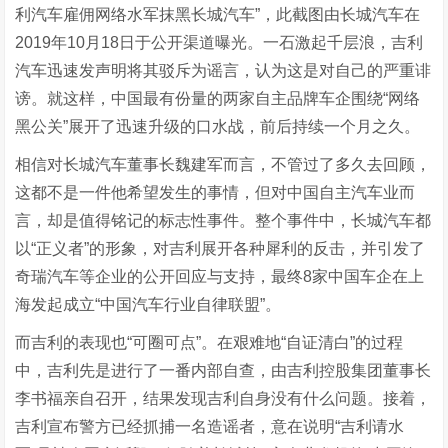
利汽车雇佣网络水军抹黑长城汽车”，此截图由长城汽车在
2019年10月18日于公开渠道曝光。一石激起千层浪，吉利
汽车迅速发声明将其驳斥为谣言，认为这是对自己的严重诽
谤。就这样，中国最有份量的两家自主品牌车企围绕“网络
黑公关”展开了迅速升级的口水战，前后持续一个月之久。
相信对长城汽车董事长魏建军而言，不管过了多久去回顾，
这都不是一件他希望发生的事情，但对中国自主汽车业而
言，却是值得铭记的标志性事件。整个事件中，长城汽车都
以“正义者”的形象，对吉利展开各种犀利的反击，并引发了
奇瑞汽车等企业的公开回应与支持，最终8家中国车企在上
海发起成立“中国汽车行业自律联盟”。
而吉利的表现也“可圈可点”。在艰难地“自证清白”的过程
中，吉利先是进行了一番内部自查，由吉利控股集团董事长
李书福亲自召开，结果发现吉利自身没有什么问题。接着，
吉利宣布警方已经抓捕一名造谣者，意在说明“吉利请水