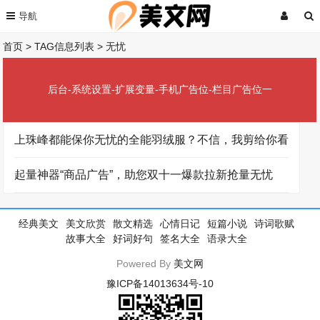
首页
> TAG信息列表 > 无忧
后台-系统设置-扩展变量-手机广告位-栏目广告位一
上珠峰都能保你无忧的全能羽绒服？不信，我剪给你看
起量神器“商品广告”，助您双十一爆款拉新抢量无忧
经典美文
美文欣赏
散文精选
心情日记
短篇小说
诗词歌赋
故事大全
好词好句
签名大全
语录大全
Powered By
美文网
豫ICP备14013634号-10