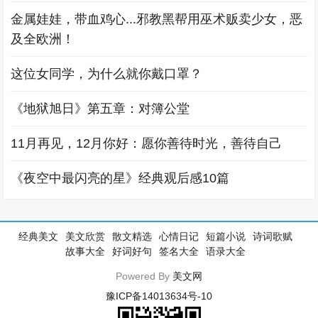
金属娃娃，带血鸡心...邪教黑帮用巫术贩卖少女，恶
及全欧洲！
这位女同学，为什么就你戴口罩？
《地狱旭日》第五章：对簿公堂
11月再见，12月你好：愿你善待时光，善待自己
《夜空中最闪亮的星》经典观后感10篇
经典美文
美文欣赏
散文精选
心情日记
短篇小说
诗词歌赋
故事大全
好词好句
签名大全
语录大全
Powered By
美文网
豫ICP备14013634号-10