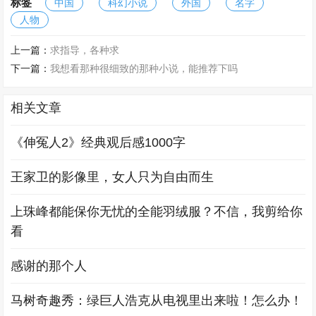
标签
中国
科幻小说
外国
名字
人物
上一篇：
求指导，各种求
下一篇：
我想看那种很细致的那种小说，能推荐下吗
相关文章
《伸冤人2》经典观后感1000字
王家卫的影像里，女人只为自由而生
上珠峰都能保你无忧的全能羽绒服？不信，我剪给你
看
感谢的那个人
马树奇趣秀：绿巨人浩克从电视里出来啦！怎么办！