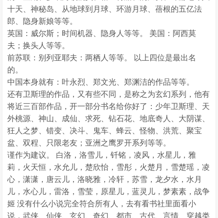
十天、神秘岛、从地球到月球、环游月球、蓓根的五亿法
郎、隐身新娘等等。
英国：威尔斯；时间机器、隐身人等等。 美国：阿西莫
夫；换头人等等。
前苏联：别列亚耶夫：两栖人等等。 以上四位是最出名
的。
中国本身就有：叶永烈、郑文光、郑渊洁的作品等等。
还有卫斯理的作品，又有些不同，是称之为玄幻系列，他有
将近三百部作品，开一部分书名给你好了：少年卫斯理、天
外桃源、神山、成仙、求死、钻石花、地底奇人、大阴谋、
狂人之梦、错变、决斗、鬼车、蜂云、怪物、洪荒、聚宝
盆、双程、只限老友；亚洲之鹰罗开系列等等。
谨作为建议。 白洛，洛雪儿，钎铭，凌风，水星儿，雅
莉，火天恒，水允儿，楚欣怡，雪彤，火楚月，雪楚瑶，凌
心，潇潇，唐云儿，洛晓雅，冷轩，苏雪，龙夕水，水月
儿，水心儿，雷洛，雪莹，原星儿，蓝灵儿，梦素素，战争
姬 没有什么小说完全符合所有人，去有看书社里面看小
说，武侠、仙侠、玄幻、奇幻、都市、古代、言情、穿越类